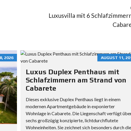
E
B
Luxusvilla mit 6 Schlafzimmern
E
N
Cabar
I
N
D
E
R
8, 2026
AUGUST 11, 20
D
O
Luxus Duplex Penthaus mit
M
Schlafzimmern am Strand von
I
Cabarete
N
I
Dieses exklusive Duplex Penthaus liegt in einem
K
modernen Apartmentgebäude in exponierter
A
Wohnlage in Cabarete. Die Liegenschaft verfügt übe
N
sechs großzügig konzipierte, lichtdurchflutete
I
Wohneinheiten. Sie zeichnet sich besonders durch di