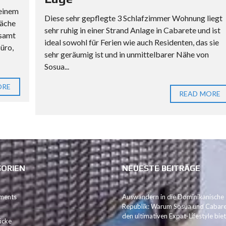
B
 einem
Diese sehr gepflegte 3 Schlafzimmer Wohnung liegt
E
läche
sehr ruhig in einer Strand Anlage in Cabarete und ist
R
esamt
ideal sowohl für Ferien wie auch Residenten, das sie
A
üro,
sehr geräumig ist und in unmittelbarer Nähe von
T
U
Sosua...
N
ORE
G
READ MORE
B
E
I
M
I
M
ORIEN
NEUESTE BEITRÄGE
M
O
B
ments
Auswandern in die Dominikanische
I
Republik: Warum Sosúa und Cabar
den ultimativen Expat-Lifestyle bie
L
ücke