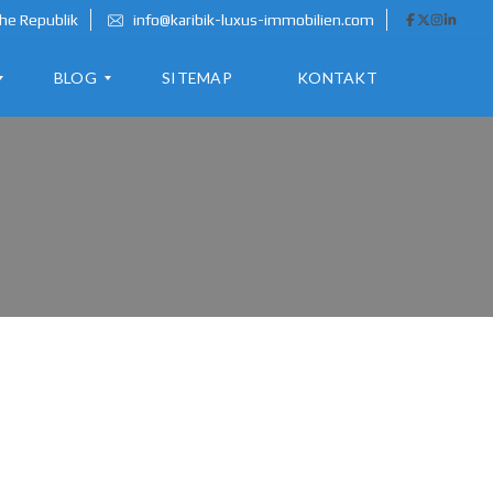
he Republik
info@karibik-luxus-immobilien.com
BLOG
SITEMAP
KONTAKT
A
U
S
W
A
N
D
E
R
N
I
N
D