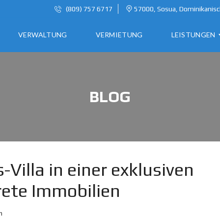
(809) 757 6717
57000, Sosua, Dominikanisc
VERWALTUNG
VERMIETUNG
LEISTUNGEN
A
BLOG
U
S
W
A
N
D
E
Villa in einer exklusiven
R
ete Immobilien
N
I
N
n
D