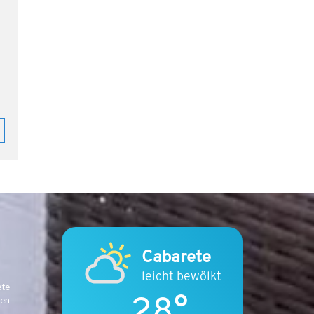
E
N
E
X
P
A
T
-
L
I
F
E
S
T
Y
L
Cabarete
E
leicht bewölkt
B
ete
28°
I
ten