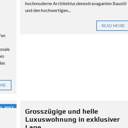
S
hochmoderne Architektur,denextravaganten Baustil
C
und den hochwertigen...
H
E
READ MORE
N
R
fen
E
P
ionale
U
hes
B
das
L
I
K
ORE
R
E
C
, 2017
Grosszügige und helle
H
Luxuswohnung in exklusiver
T
S
Lage