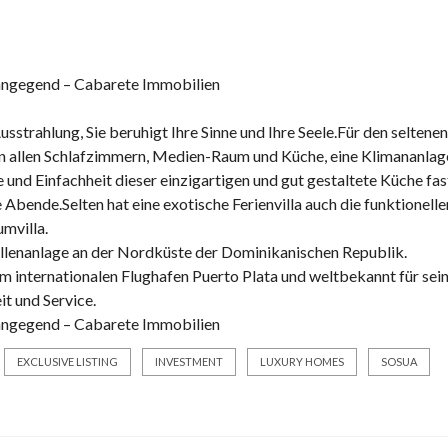
I
E
K
ohngegend – Cabarete Immobilien
A
R
usstrahlung, Sie beruhigt Ihre Sinne und Ihre Seele.Für den seltenen
I
t in allen Schlafzimmern, Medien-Raum und Küche, eine Klimananlag
B
se und Einfachheit dieser einzigartigen und gut gestaltete Küche fas
I
 Abende.Selten hat eine exotische Ferienvilla auch die funktionelle
K
mvilla.
–
I
 Villenanlage an der Nordküste der Dominikanischen Republik.
H
um internationalen Flughafen Puerto Plata und weltbekannt für sei
R
it und Service.
N
ohngegend – Cabarete Immobilien
E
EXCLUSIVE LISTING
INVESTMENT
LUXURY HOMES
SOSUA
U
E
S
L