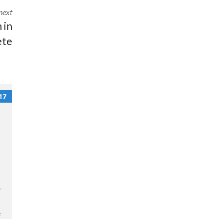
U
next
B
 in
L
I
ete
K
:
W
A
R
17
U
M
S
O
S
Ú
A
U
r
N
D
e