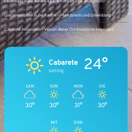
Ferienhaus in der Karibik kaufen – Traum oder Investment?
Luxusimmobilien in der Karibik – Markttrends und Entwicklung
Cabarete Immobilien – Warum dieser Ort Investoren begeistert
24°
Cabarete
sonnig
SAM
SON
MON
DIE
30°
30°
31°
30°
MIT
DON