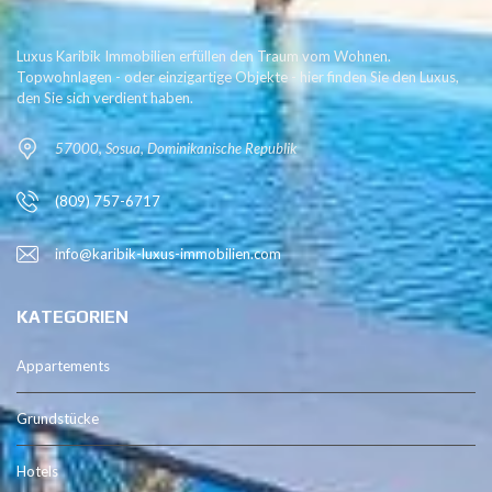
Luxus Karibik Immobilien erfüllen den Traum vom Wohnen.
Topwohnlagen - oder einzigartige Objekte - hier finden Sie den Luxus,
den Sie sich verdient haben.
57000, Sosua, Dominikanische Republik
(809) 757-6717
info@karibik-luxus-immobilien.com
KATEGORIEN
Appartements
Grundstücke
Hotels