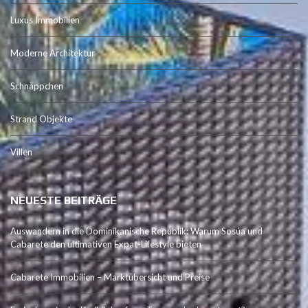
Luxus Immobilien
Moderne Architektur
Schnäppchen
Strand Objekte
Villen
NEUESTE BEITRÄGE
Auswandern in die Dominikanische Republik: Warum Sosúa und
Cabarete den ultimativen Expat-Lifestyle bieten
Cabarete Immobilien – Marktübersicht und Preise