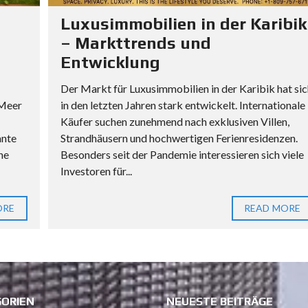
B
Luxusimmobilien in der Karibik
E
– Markttrends und
R
A
Entwicklung
T
Der Markt für Luxusimmobilien in der Karibik hat sic
U
 Meer
in den letzten Jahren stark entwickelt. Internationale
N
Käufer suchen zunehmend nach exklusiven Villen,
G
B
ante
Strandhäusern und hochwertigen Ferienresidenzen.
E
he
Besonders seit der Pandemie interessieren sich viele
I
Investoren für...
M
I
ORE
READ MORE
M
M
O
B
I
L
ORIEN
NEUESTE BEITRÄGE