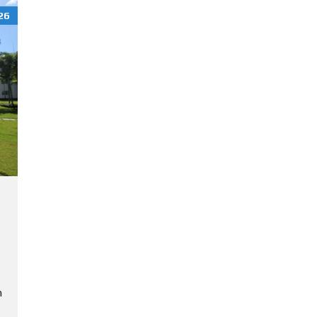
U
26
B
L
I
K
:
W
A
R
U
M
S
O
S
Ú
A
U
N
n
D