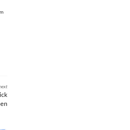
I
em
E
D
O
M
I
N
I
K
A
N
I
S
next
C
ick
H
ien
E
R
E
P