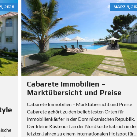
E
9, 2026
MÄRZ 9, 20
B
E
N
I
N
D
E
R
D
O
M
Cabarete Immobilien –
I
Marktübersicht und Preise
N
I
Cabarete Immobilien – Marktübersicht und Preise
K
tyle
Cabarete gehört zu den beliebtesten Orten für
A
Immobilienkäufer in der Dominikanischen Republik.
N
Der kleine Küstenort an der Nordküste hat sich in de
I
nische
letzten Jahren zu einem internationalen Hotspot für...