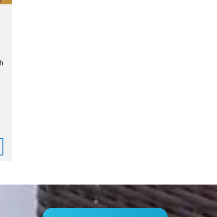
E
N
E
X
P
A
h
T
-
L
I
F
E
S
T
Y
L
E
B
I