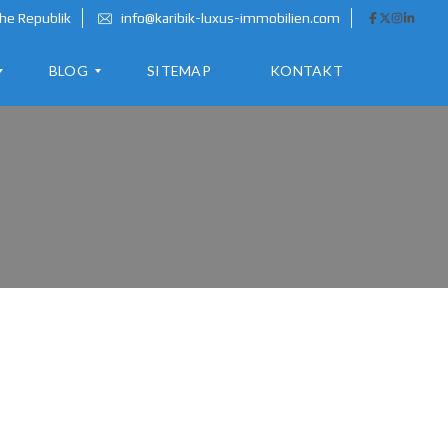
he Republik
info@karibik-luxus-immobilien.com
BLOG
SITEMAP
KONTAKT
A
U
S
W
A
N
D
E
R
N
I
N
D