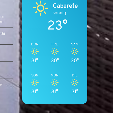
E
Cabarete
T
E
sonnig
ete
N
23°
ten
L
icht
U
X
DON
FRE
SAM
U
S
I
31°
30°
30°
M
M
SON
MON
DIE
O
B
er
I
31°
31°
31°
L
I
E
N