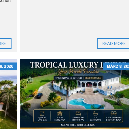
S
 schon
C
H
E
N
R
E
ORE
READ MORE
P
U
B
L
8, 2026
MÄRZ 8, 20
I
K
R
E
C
H
T
S