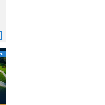
C
A
B
A
R
E
T
E
D
E
N
26
U
L
T
I
M
A
T
I
V