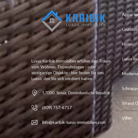
Apparte
Grundst
Hotels
Luxus Im
Luxus Karibik Immobilien erfüllen den Traum
vom Wohnen. Topwohnlagen - oder
einzigartige Objekte - hier finden Sie den
Moderne 
Luxus, den Sie sich verdient haben.
Schnäpp
57000, Sosua, Dominikanische Republik
Strand O
(809) 757-6717
Villen
info@karibik-luxus-immobilien.com