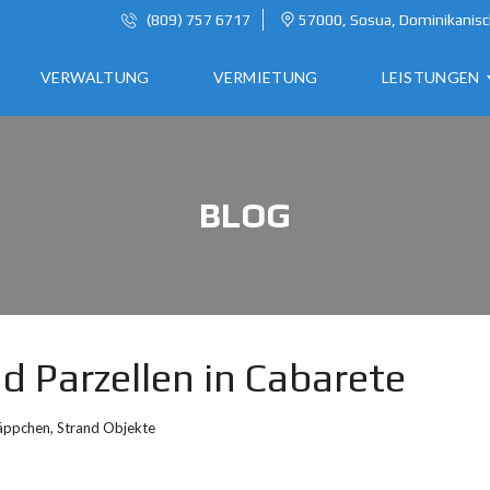
(809) 757 6717
57000, Sosua, Dominikanisc
VERWALTUNG
VERMIETUNG
LEISTUNGEN
A
BLOG
U
S
W
A
N
D
E
nd Parzellen in Cabarete
R
N
äppchen
,
Strand Objekte
I
N
D