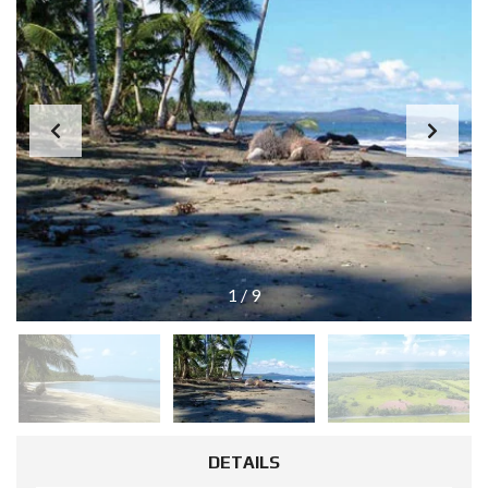
1
/
9
DETAILS