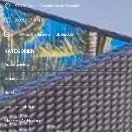
57000, Sosua, Dominikanische Republik
(809) 757-6717
info@karibik-luxus-immobilien.com
KATEGORIEN
Appartements
Grundstücke
Hotels
Luxus Immobilien
Moderne Architektur