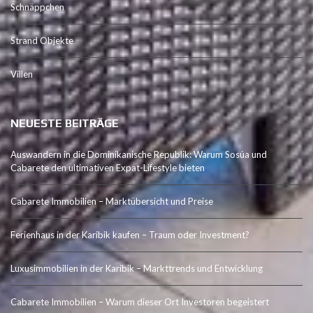
Schnäppchen
Strand Objekte
Villen
NEUESTE BEITRÄGE
Auswandern in die Dominikanische Republik: Warum Sosúa und
Cabarete den ultimativen Expat-Lifestyle bieten
Cabarete Immobilien – Marktübersicht und Preise
Ferienhaus in der Karibik kaufen – Traum oder Investment?
Luxusimmobilien in der Karibik – Markttrends und Entwicklung
Cabarete Immobilien – Warum dieser Ort Investoren begeistert