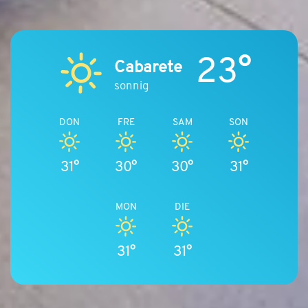
23°
Cabarete
sonnig
DON
FRE
SAM
SON
31°
30°
30°
31°
MON
DIE
31°
31°