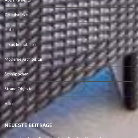
Appartements
Grundstücke
Hotels
Luxus Immobilien
Moderne Architektur
Schnäppchen
Strand Objekte
Villen
NEUESTE BEITRÄGE