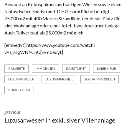
Bestand an Kokospalmen und saftigen Wiesen sowie einen
fantastischen Sandstrand. Die Gesamtfläche beträgt
75.000m2 mit 400 Metern Strandlinie, der ideale Platz für
eine Wohnanlage oder eine Hotel- bzw. Apartmentanlage.
Auch Teilverkauf ab 25.000m2 möglich.
[embedyt] https://www.youtube.com/watch?
v=Jj7sgWN9CnU[/embedyt]
CABARETE
IMMOBILIEN
INVESTMENT
KARIBIK PUR
LUXUS ANWESEN
LUXUS IMMOBILIE
SOSUA IMMOBILIEN
STRAND VILLA
previous
Luxusanwesen in exklusiver Villenanlage