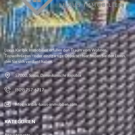
Luxus Karibik Immobilien erfüllen den Traum vom Wohnen.
Topwohnlagen - oder einzigartige Objekte - hier finden Sie den Luxus,
den Sie sich verdient haben.
57000, Sosua, Dominikanische Republik
(809) 757-6717
info@karibik-luxus-immobilien.com
KATEGORIEN