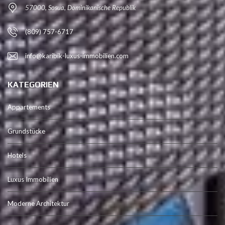
57000, Sosua, Dominikanische Republik
(809) 757-6717
info@karibik-luxus-immobilien.com
KATEGORIEN
Appartements
Grundstücke
Hotels
Luxus Immobilien
Moderne Architektur