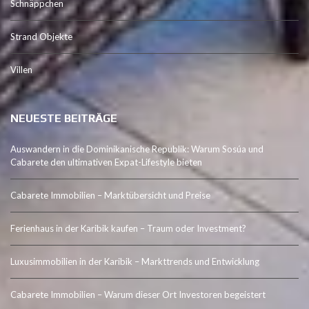
Schnäppchen
Strand Objekte
Villen
NEUESTE BEITRÄGE
Auswandern in die Dominikanische Republik: Warum Sosúa und
Cabarete den ultimativen Expat-Lifestyle bieten
Cabarete Immobilien – Marktübersicht und Preise
Ferienhaus in der Karibik kaufen – Traum oder Investment?
Luxusimmobilien in der Karibik – Markttrends und Entwicklung
Cabarete Immobilien – Warum dieser Ort Investoren begeistert