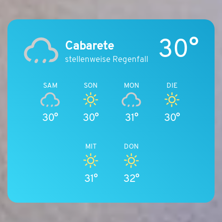
30°
Cabarete
stellenweise Regenfall
SAM
SON
MON
DIE
30°
30°
31°
30°
MIT
DON
31°
32°