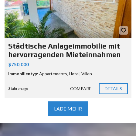
Städtische Anlageimmobilie mit
hervorragenden Mieteinnahmen
$750,000
Immobilientyp:
Appartements
,
Hotel
,
Villen
COMPARE
DETAILS
3 Jahren ago
LADE MEHR