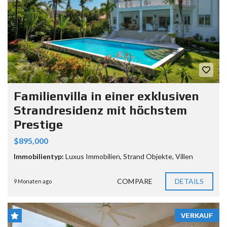
Familienvilla in einer exklusiven
Strandresidenz mit höchstem
Prestige
$895,000
Immobilientyp:
Luxus Immobilien
,
Strand Objekte
,
Villen
COMPARE
DETAILS
9 Monaten ago
VERKAUF