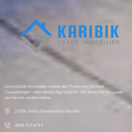
Luxus Karibik Immobilien erfüllen den Traum vom Wohnen.
Topwohnlagen - oder einzigartige Objekte - hier finden Sie den Luxus,
den Sie sich verdient haben.
57000, Sosua, Dominikanische Republik
(809) 757-6717