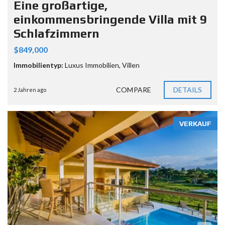
Eine großartige,
einkommensbringende Villa mit 9
Schlafzimmern
$849,000
Immobilientyp:
Luxus Immobilien
,
Villen
COMPARE
DETAILS
2 Jahren ago
VERKAUF