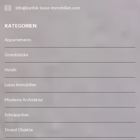
info@karibik-luxus-immobilien.com
KATEGORIEN
Appartements
Grundstücke
Hotels
Luxus Immobilien
Moderne Architektur
Schnäppchen
Strand Objekte