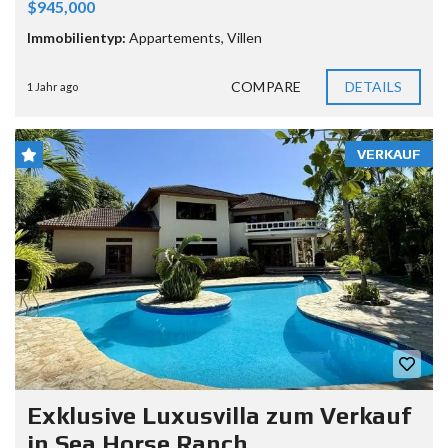
$945,000
Immobilientyp:
Appartements
,
Villen
COMPARE
DETAILS
1 Jahr ago
VERKAUF
Exklusive Luxusvilla zum Verkauf
in Sea Horse Ranch