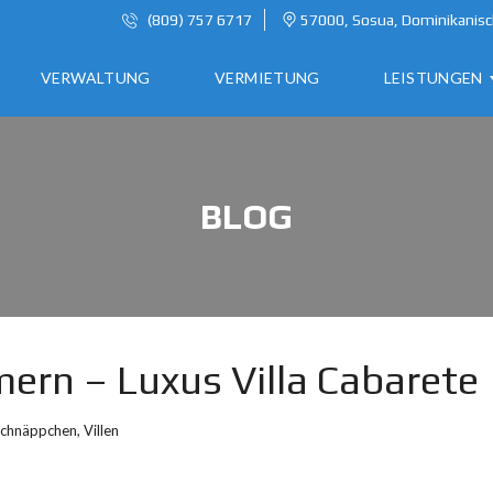
(809) 757 6717
57000, Sosua, Dominikanisc
VERWALTUNG
VERMIETUNG
LEISTUNGEN
A
BLOG
U
S
W
A
N
D
E
mern – Luxus Villa Cabarete
R
N
chnäppchen
,
Villen
I
N
D