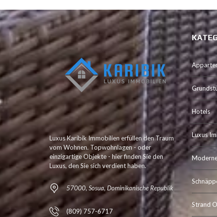
KATEG
Apparte
Grundst
Hotels
Luxus Im
Luxus Karibik Immobilien erfüllen den Traum
vom Wohnen. Topwohnlagen - oder
einzigartige Objekte - hier finden Sie den
Moderne 
Luxus, den Sie sich verdient haben.
Schnäpp
57000, Sosua, Dominikanische Republik
Strand O
(809) 757-6717