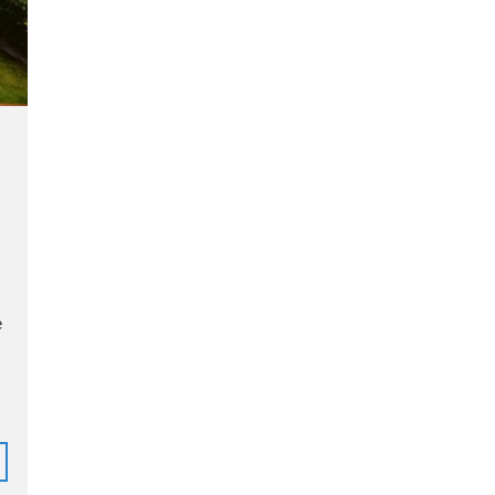
C
A
B
A
R
E
T
E
D
E
N
U
L
e
T
I
M
A
T
I
V