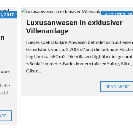
B
E
, 2017
AUGUST 2, 20
R
Luxusanwesen in exklusiver
A
Villenanlage
T
on
U
Dieses spektakuläre Anwesen befindet sich auf eine
N
Grundstück von ca. 2.700 m2 und die bebaute Fläche
G
liegt bei ca. 580 m2. Die Villa verfügt über insgesamt
B
5 Schlafzimmer, 5 Badezimmern (alle en Suite), Büro,
E
Gäste...
 über
I
M
h die
I
READ MORE
stil
M
M
O
B
ORE
I
L