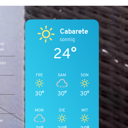
E
T
E
N
Cabarete
L
sonnig
U
ete
24°
X
ten
U
S
icht
I
M
FRE
SAM
SON
M
O
30°
30°
30°
B
I
L
MON
DIE
MIT
I
E
er
N