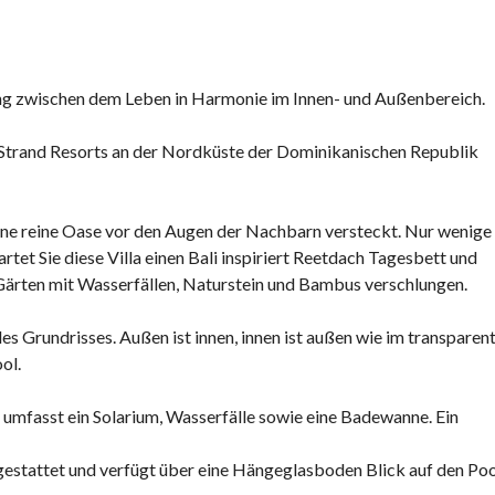
I
E
K
ng zwischen dem Leben in Harmonie im Innen- und Außenbereich.
A
R
I
m Strand Resorts an der Nordküste der Dominikanischen Republik
B
I
K
ine reine Oase vor den Augen der Nachbarn versteckt.
Nur wenige
–
tet Sie diese Villa einen Bali inspiriert Reetdach Tagesbett und
I
 Gärten mit Wasserfällen, Naturstein und Bambus verschlungen.
H
R
es Grundrisses.
Außen ist innen, innen ist außen wie im transparen
N
ol.
E
U
 umfasst ein Solarium, Wasserfälle sowie eine Badewanne.
Ein
E
S
gestattet und verfügt über eine Hängeglasboden Blick auf den Poo
L