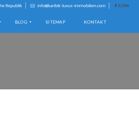
he Republik
info@karibik-luxus-immobilien.com
BLOG
SITEMAP
KONTAKT
A
U
S
W
A
N
D
E
R
N
I
N
D