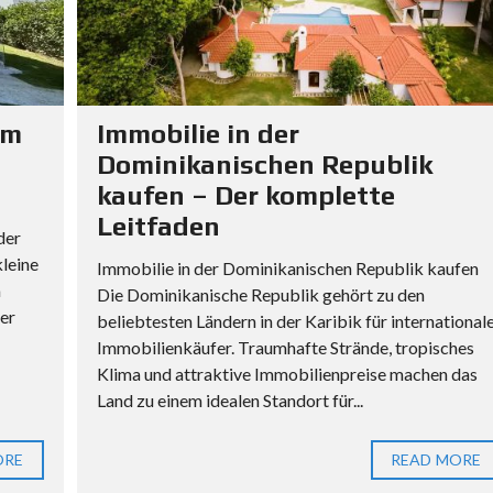
S
C
H
E
N
R
um
Immobilie in der
E
Dominikanischen Republik
P
kaufen – Der komplette
U
Leitfaden
B
der
L
leine
Immobilie in der Dominikanischen Republik kaufen
I
m
Die Dominikanische Republik gehört zu den
K
fer
beliebtesten Ländern in der Karibik für international
Immobilienkäufer. Traumhafte Strände, tropisches
R
Klima und attraktive Immobilienpreise machen das
E
Land zu einem idealen Standort für...
C
H
T
ORE
READ MORE
S