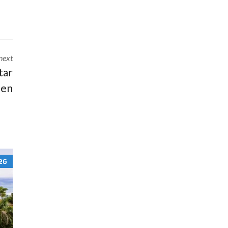
U
B
L
I
K
next
:
tar
W
fen
A
R
U
M
S
O
S
26
Ú
A
U
N
D