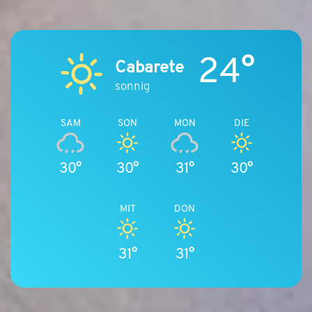
24°
Cabarete
sonnig
SAM
SON
MON
DIE
30°
30°
31°
30°
MIT
DON
31°
31°