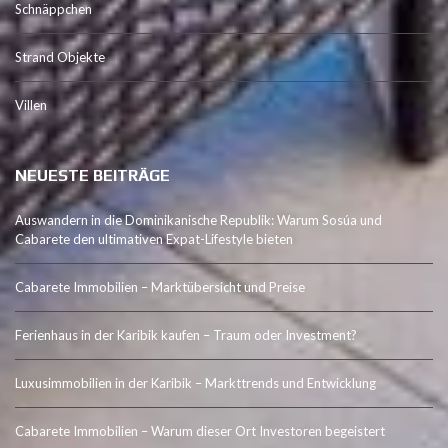
Schnäppchen
Strand Objekte
Villen
NEUESTE BEITRÄGE
Auswandern in die Dominikanische Republik: Warum Sosúa und
Cabarete den ultimativen Expat-Lifestyle bieten
Cabarete Immobilien – Marktübersicht und Preise
Ferienhaus in der Karibik kaufen – Traum oder Investment?
Luxusimmobilien in der Karibik – Markttrends und Entwicklung
Cabarete Immobilien – Warum dieser Ort Investoren begeistert