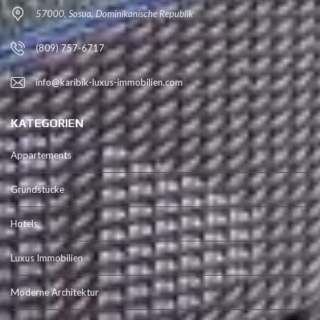
57000, Sosua, Dominikanische Republik
(809) 757-6717
info@karibik-luxus-immobilien.com
KATEGORIEN
Appartements
Grundstücke
Hotels
Luxus Immobilien
Moderne Architektur