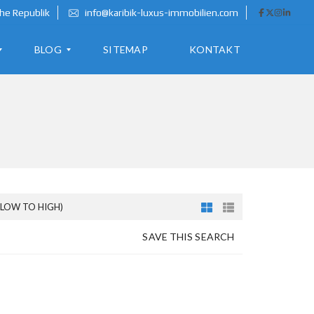
he Republik
info@karibik-luxus-immobilien.com
BLOG
SITEMAP
KONTAKT
A
U
S
W
A
N
(LOW TO HIGH)
D
E
SAVE THIS SEARCH
R
N
I
N
D