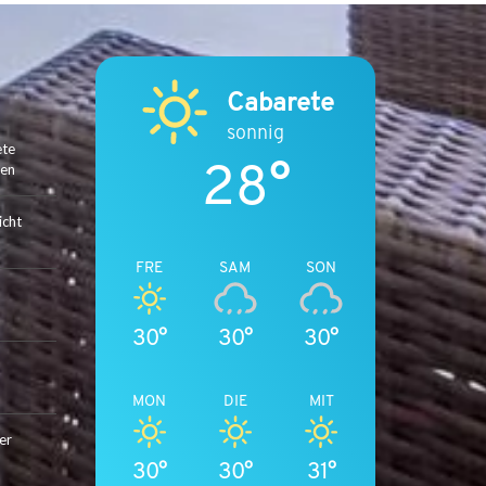
C
A
B
A
Cabarete
R
E
sonnig
T
ete
28°
ten
E
D
icht
E
N
FRE
SAM
SON
U
L
T
30°
30°
30°
I
M
A
MON
DIE
MIT
T
er
I
30°
30°
31°
V