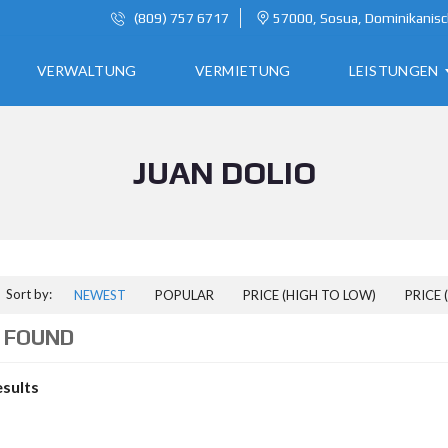
(809) 757 6717
57000, Sosua, Dominikanisc
VERWALTUNG
VERMIETUNG
LEISTUNGEN
JUAN DOLIO
A
U
S
W
A
N
Sort by:
NEWEST
POPULAR
PRICE (HIGH TO LOW)
PRICE 
D
E
 FOUND
R
N
esults
I
N
D