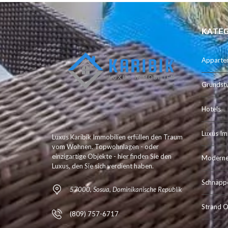
KATEG
Apparte
Grundst
Hotels
Luxus Im
Luxus Karibik Immobilien erfüllen den Traum
vom Wohnen. Topwohnlagen - oder
einzigartige Objekte - hier finden Sie den
Moderne 
Luxus, den Sie sich verdient haben.
Schnäpp
57000, Sosua, Dominikanische Republik
Strand O
(809) 757-6717