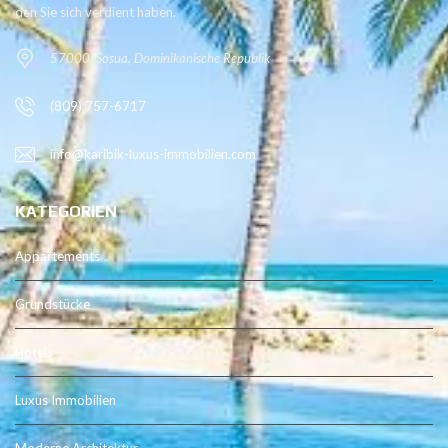
den Sie sich verdient haben.
57000, Sosua, Dominikanische Republik
(809) 757-6717
info@karibik-luxus-immobilien.com
KATEGORIEN
Appartements
Grundstücke
Hotels
Luxus Immobilien