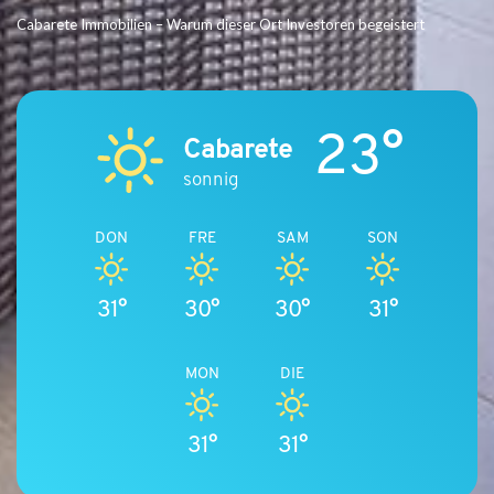
Cabarete Immobilien – Warum dieser Ort Investoren begeistert
23°
Cabarete
sonnig
DON
FRE
SAM
SON
31°
30°
30°
31°
MON
DIE
31°
31°