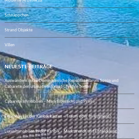
Moderne Architektur
Schnäppchen
Strand Objekte
Villen
NEUESTE BEITRÄGE
Auswandern in die Dominikanische Republik: Warum Sosúa und
Cabarete den ultimativen Expat-Lifestyle bieten
Cabarete Immobilien – Marktübersicht und Preise
Ferienhaus in der Karibik kaufen – Traum oder Investment?
Luxusimmobilien in der Karibik – Markttrends und Entwicklung