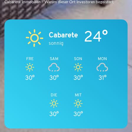
Cabarete Immobilien – Warum dieser Ort Investoren begeistert
24°
Cabarete
sonnig
FRE
SAM
SON
MON
30°
30°
30°
31°
DIE
MIT
30°
30°