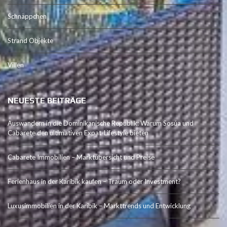
Schnäppchen
Strand Objekte
Villen
NEUESTE BEITRÄGE
Auswandern in die Dominikanische Republik: Warum Sosúa und
Cabarete den ultimativen Expat-Lifestyle bieten
Cabarete Immobilien – Marktübersicht und Preise
Ferienhaus in der Karibik kaufen – Traum oder Investment?
Luxusimmobilien in der Karibik – Markttrends und Entwicklung