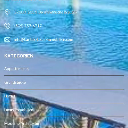
57000, Sosua, Dominikanische Republik
(809) 757-6717
info@karibik-luxus-immobilien.com
KATEGORIEN
Appartements
Grundstücke
Hotels
Luxus Immobilien
Moderne Architektur