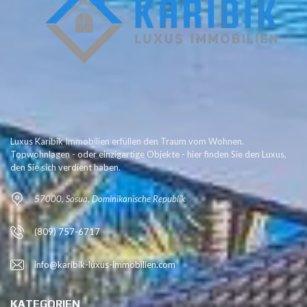
Luxus Karibik Immobilien erfüllen den Traum vom Wohnen.
Topwohnlagen - oder einzigartige Objekte - hier finden Sie den Luxus,
den Sie sich verdient haben.
57000, Sosua, Dominikanische Republik
(809) 757-6717
info@karibik-luxus-immobilien.com
KATEGORIEN