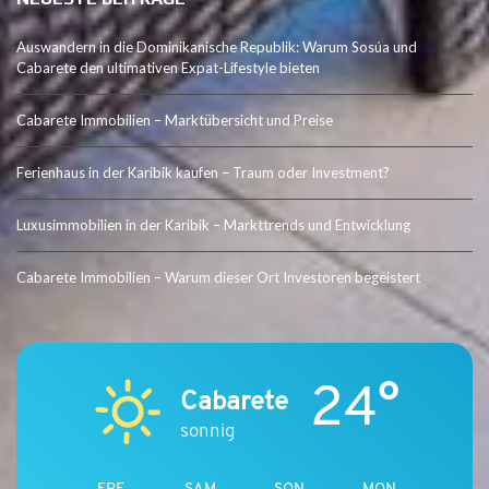
Auswandern in die Dominikanische Republik: Warum Sosúa und
Cabarete den ultimativen Expat-Lifestyle bieten
Cabarete Immobilien – Marktübersicht und Preise
Ferienhaus in der Karibik kaufen – Traum oder Investment?
Luxusimmobilien in der Karibik – Markttrends und Entwicklung
Cabarete Immobilien – Warum dieser Ort Investoren begeistert
24°
Cabarete
sonnig
FRE
SAM
SON
MON