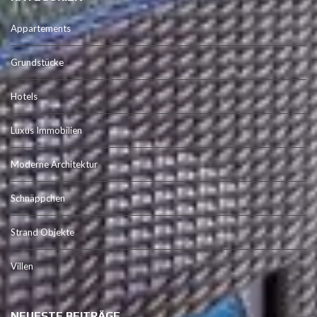
Appartements
Grundstücke
Hotels
Luxus Immobilien
Moderne Architektur
Schnäppchen
Strand Objekte
Villen
NEUESTE BEITRÄGE