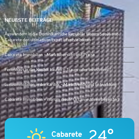
NEUESTE BEITRÄGE
Auswandern in die Dominikanische Republik: Warum Sosúa und
Cabarete den ultimativen Expat-Lifestyle bieten
Cabarete Immobilien – Marktübersicht und Preise
Ferienhaus in der Karibik kaufen – Traum oder Investment?
Luxusimmobilien in der Karibik – Markttrends und Entwicklung
Cabarete Immobilien – Warum dieser Ort Investoren begeistert
24°
Cabarete