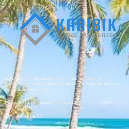
Luxus Karibik Immobilien erfüllen den Traum vom Wohnen.
Topwohnlagen - oder einzigartige Objekte - hier finden Sie den Luxus,
den Sie sich verdient haben.
57000, Sosua, Dominikanische Republik
(809) 757-6717