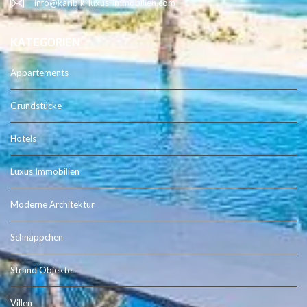
info@karibik-luxus-immobilien.com
KATEGORIEN
Appartements
Grundstücke
Hotels
Luxus Immobilien
Moderne Architektur
Schnäppchen
Strand Objekte
Villen