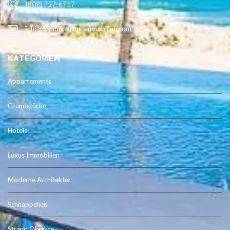
(809) 757-6717
info@karibik-luxus-immobilien.com
KATEGORIEN
Appartements
Grundstücke
Hotels
Luxus Immobilien
Moderne Architektur
Schnäppchen
Strand Objekte