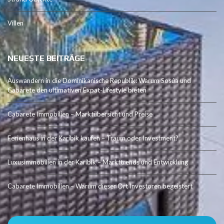
Villen
NEUESTE BEITRÄGE
Auswandern in die Dominikanische Republik: Warum Sosúa und
Cabarete den ultimativen Expat-Lifestyle bieten
Cabarete Immobilien – Marktübersicht und Preise
Ferienhaus in der Karibik kaufen – Traum oder Investment?
Luxusimmobilien in der Karibik – Markttrends und Entwicklung
Cabarete Immobilien – Warum dieser Ort Investoren begeistert