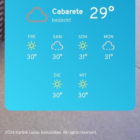
29°
Cabarete
bedeckt
FRE
SAM
SON
MON
30°
30°
31°
31°
DIE
MIT
30°
30°
2026 Karibik Luxus Immobilien. All rights reserved.