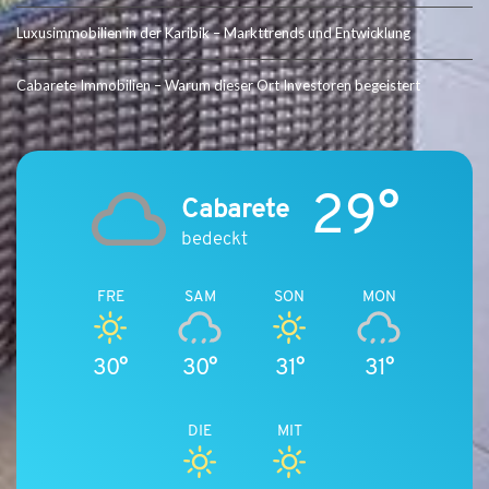
Luxusimmobilien in der Karibik – Markttrends und Entwicklung
Cabarete Immobilien – Warum dieser Ort Investoren begeistert
29°
Cabarete
bedeckt
FRE
SAM
SON
MON
30°
30°
31°
31°
DIE
MIT