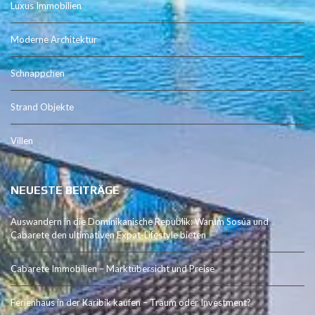
Luxus Immobilien
Moderne Architektur
Schnäppchen
Strand Objekte
Villen
NEUESTE BEITRÄGE
Auswandern in die Dominikanische Republik: Warum Sosúa und
Cabarete den ultimativen Expat-Lifestyle bieten
Cabarete Immobilien – Marktübersicht und Preise
Ferienhaus in der Karibik kaufen – Traum oder Investment?