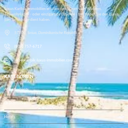
Luxus Karibik Immobilien erfüllen den Traum vom Wohnen.
Topwohnlagen - oder einzigartige Objekte - hier finden Sie den Luxus,
den Sie sich verdient haben.
57000, Sosua, Dominikanische Republik
(809) 757-6717
info@karibik-luxus-immobilien.com
KATEGORIEN
Appartements
Grundstücke
Hotels