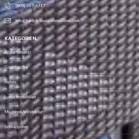
(809) 757-6717
info@karibik-luxus-immobilien.com
KATEGORIEN
Appartements
Grundstücke
Hotels
Luxus Immobilien
Moderne Architektur
Schnäppchen