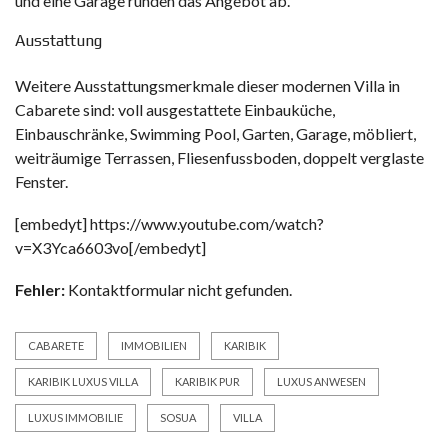
und eine Garage runden das Angebot ab.
Ausstattung
Weitere Ausstattungsmerkmale dieser modernen Villa in
Cabarete sind: voll ausgestattete Einbauküche,
Einbauschränke, Swimming Pool, Garten, Garage, möbliert,
weiträumige Terrassen, Fliesenfussboden, doppelt verglaste
Fenster.
[embedyt] https://www.youtube.com/watch?
v=X3Yca6603vo[/embedyt]
Fehler:
Kontaktformular nicht gefunden.
CABARETE
IMMOBILIEN
KARIBIK
KARIBIK LUXUS VILLA
KARIBIK PUR
LUXUS ANWESEN
LUXUS IMMOBILIE
SOSUA
VILLA