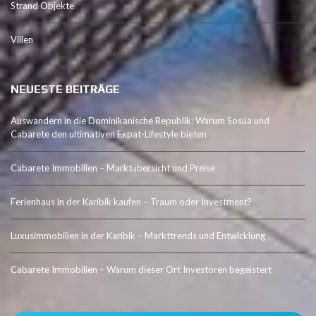
Strand Objekte
Villen
NEUESTE BEITRÄGE
Auswandern in die Dominikanische Republik: Warum Sosúa und
Cabarete den ultimativen Expat-Lifestyle bieten
Cabarete Immobilien – Marktübersicht und Preise
Ferienhaus in der Karibik kaufen – Traum oder Investment?
Luxusimmobilien in der Karibik – Markttrends und Entwicklung
Cabarete Immobilien – Warum dieser Ort Investoren begeistert