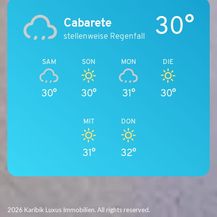
30°
Cabarete
stellenweise Regenfall
SAM
SON
MON
DIE
30°
30°
31°
30°
MIT
DON
31°
32°
2026 Karibik Luxus Immobilien. All rights reserved.