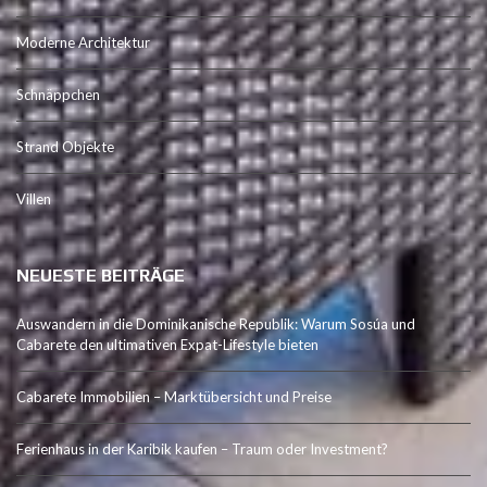
Moderne Architektur
Schnäppchen
Strand Objekte
Villen
NEUESTE BEITRÄGE
Auswandern in die Dominikanische Republik: Warum Sosúa und
Cabarete den ultimativen Expat-Lifestyle bieten
Cabarete Immobilien – Marktübersicht und Preise
Ferienhaus in der Karibik kaufen – Traum oder Investment?