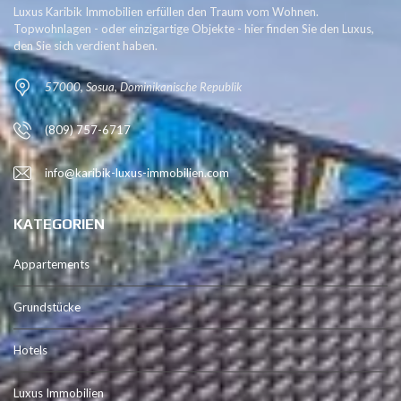
Luxus Karibik Immobilien erfüllen den Traum vom Wohnen.
Topwohnlagen - oder einzigartige Objekte - hier finden Sie den Luxus,
den Sie sich verdient haben.
57000, Sosua, Dominikanische Republik
(809) 757-6717
info@karibik-luxus-immobilien.com
KATEGORIEN
Appartements
Grundstücke
Hotels
Luxus Immobilien