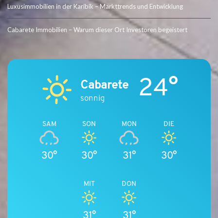
Luxusimmobilien in der Karibik – Markttrends und Entwicklung
Cabarete Immobilien – Warum dieser Ort Investoren begeistert
24°
Cabarete
sonnig
SAM
SON
MON
DIE
30°
30°
31°
30°
MIT
DON
31°
31°