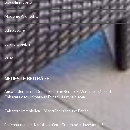
Luxus Immobilien
Moderne Architektur
Schnäppchen
Strand Objekte
Villen
NEUESTE BEITRÄGE
Auswandern in die Dominikanische Republik: Warum Sosúa und
Cabarete den ultimativen Expat-Lifestyle bieten
Cabarete Immobilien – Marktübersicht und Preise
Ferienhaus in der Karibik kaufen – Traum oder Investment?