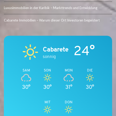
Luxusimmobilien in der Karibik – Markttrends und Entwicklung
Cabarete Immobilien – Warum dieser Ort Investoren begeistert
24°
Cabarete
sonnig
SAM
SON
MON
DIE
30°
30°
31°
30°
MIT
DON