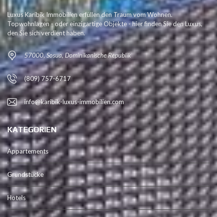
Luxus Karibik Immobilien erfüllen den Traum vom Wohnen.
Topwohnlagen - oder einzigartige Objekte - hier finden Sie den Luxus,
den Sie sich verdient haben.
57000, Sosua, Dominikanische Republik
(809) 757-6717
info@karibik-luxus-immobilien.com
KATEGORIEN
Appartements
Grundstücke
Hotels