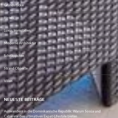
Grundstücke
Hotels
Luxus Immobilien
Moderne Architektur
Schnäppchen
Strand Objekte
Villen
NEUESTE BEITRÄGE
Auswandern in die Dominikanische Republik: Warum Sosúa und
Cabarete den ultimativen Expat-Lifestyle bieten