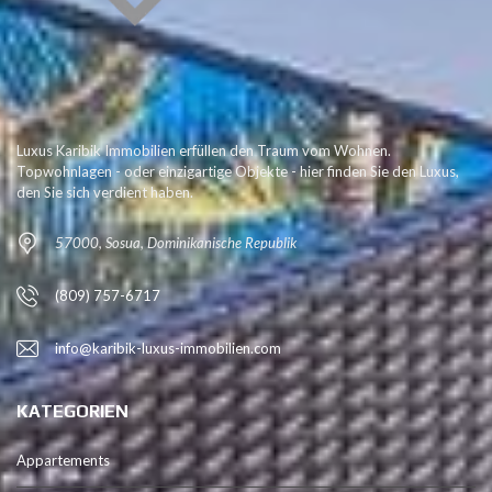
Luxus Karibik Immobilien erfüllen den Traum vom Wohnen.
Topwohnlagen - oder einzigartige Objekte - hier finden Sie den Luxus,
den Sie sich verdient haben.
57000, Sosua, Dominikanische Republik
(809) 757-6717
info@karibik-luxus-immobilien.com
KATEGORIEN
Appartements