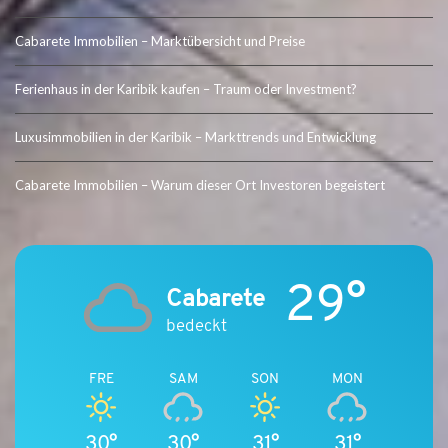
Cabarete Immobilien – Marktübersicht und Preise
Ferienhaus in der Karibik kaufen – Traum oder Investment?
Luxusimmobilien in der Karibik – Markttrends und Entwicklung
Cabarete Immobilien – Warum dieser Ort Investoren begeistert
29°
Cabarete
bedeckt
FRE
SAM
SON
MON
30°
30°
31°
31°