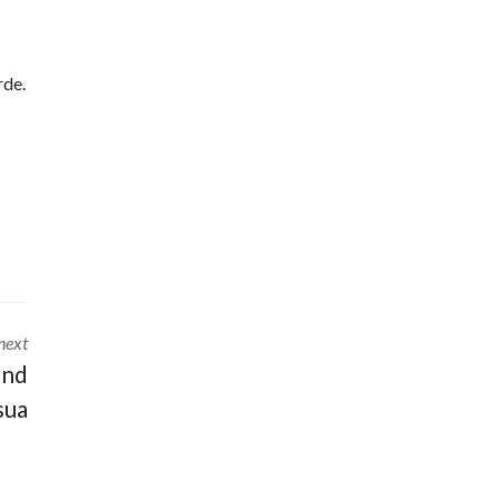
C
A
B
A
rde.
R
E
T
E
D
E
N
U
L
T
next
I
und
M
sua
A
T
I
V