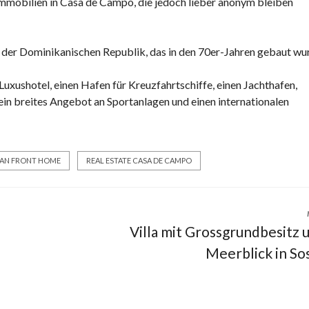
S
Immobilien in Casa de Campo, die jedoch lieber anonym bleiben
C
H
E
n der Dominikanischen Republik
, das in den 70er-Jahren gebaut wu
N
R
 Luxushotel, einen Hafen für Kreuzfahrtschiffe, einen Jachthafen,
E
in breites Angebot an Sportanlagen und einen internationalen
P
U
B
L
AN FRONT HOME
REAL ESTATE CASA DE CAMPO
I
K
R
Villa mit Grossgrundbesitz 
E
Meerblick in So
C
H
T
S