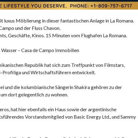
E
B
E
it luxus Möblierung
in dieser fantastischen Anlage
in La Romana
.
N
 Campo
und der
Fluss Chavon
.
I
ants, Geschäfte, Kinos. 15 Minuten vom Flughafen La Romana.
N
D
m Wasser – Casa de Campo Immobilien
E
R
kanischen Republik hat sich zum Treffpunkt von Filmstars,
D
S-Profiliga und Wirtschaftsführern entwickelt.
O
M
el und die kolumbianische Sängerin Shakira gehören zu der
I
 um dort gelegentlich zu wohnen.
N
I
K
os, hat hier ebenfalls ein Haus sowie der argentinische
A
sführendes Vorstandsmitglied von Basic Energy Ltd., und Sammy
N
I