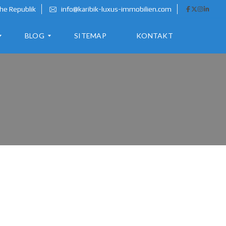
he Republik
info@karibik-luxus-immobilien.com
BLOG
SITEMAP
KONTAKT
A
U
S
W
A
N
D
E
R
N
I
N
D