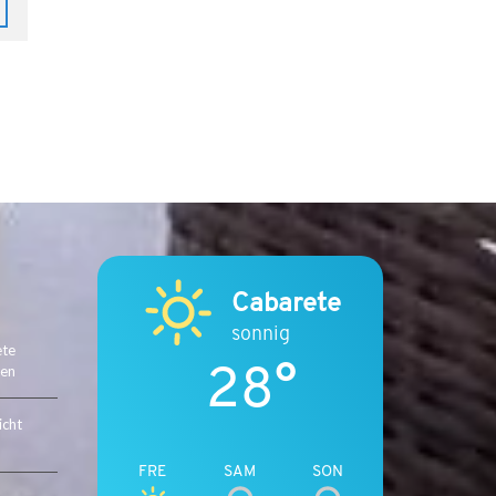
I
N
D
E
R
K
A
R
I
B
I
Cabarete
K
–
sonnig
M
ete
28°
ten
A
R
icht
K
T
FRE
SAM
SON
T