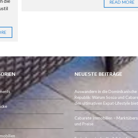
h die
B
READ MORE
stil
A
U
E
N
ORE
I
H
R
E
T
R
ORIEN
NEUESTE BEITRÄGE
A
U
ments
Auswandern in die Dominikanische
M
Republik: Warum Sosúa und Cabar
V
den ultimativen Expat-Lifestyle bie
ücke
I
L
Cabarete Immobilien – Marktübers
L
und Preise
A
mobilien