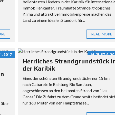
fer
I
beliebtesten Ländern in der Karibik für international
E
Immobilienkäufer. Traumhafte Strände, tropisches
N
Klima und attraktive Immobilienpreise machen das
K
Land zu einem idealen Standort für...
A
U
ORE
READ MORE
F
Ü
, 2017
AUGUST 6, 20
B
Herrliches Strandgrundstück i
E
der Karibik
R
on
U
Eines der schönsten Strandgrundstücke nur 15 km
N
nach Cabarete in Richtung Rio San Juan,
S
angeschlossen an den bekannten Strand von “Las
Canas”. Die Zufahrt zu dem Grundbesitz befindet sic
W
nur 160 Meter von der Hauptstrasse...
 über
I
R