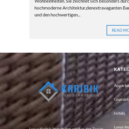
Wohneinheiten. Sie zeichnet sich besonders durc
hochmoderne Architektur,denextravaganten Bau
und den hochwertigen...
READ M
KATEG
Apparte
Grundst
Hotels
Luxus Im