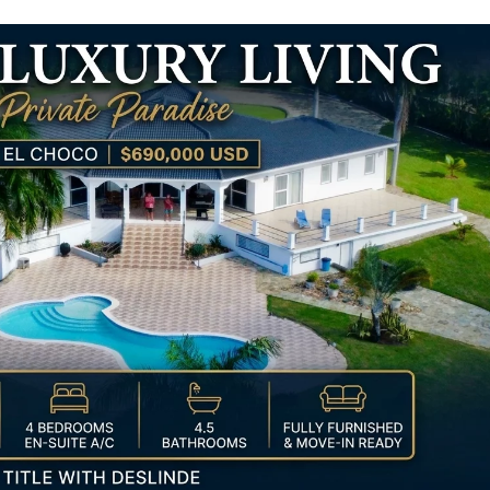
I
E
K
A
R
I
B
I
K
–
I
H
R
N
E
U
E
S
L