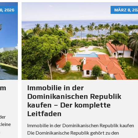
B
8, 2026
MÄRZ 8, 20
E
R
A
T
U
N
G
B
E
I
M
um
Immobilie in der
I
Dominikanischen Republik
M
kaufen – Der komplette
M
O
Leitfaden
der
B
leine
Immobilie in der Dominikanischen Republik kaufen
I
m
L
Die Dominikanische Republik gehört zu den