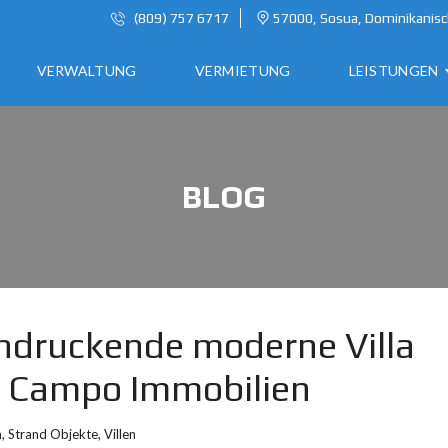
(809) 757 6717
57000, Sosua, Dominikanisc
VERWALTUNG
VERMIETUNG
LEISTUNGEN
A
BLOG
U
S
W
A
N
D
E
indruckende moderne Villa
R
e Campo Immobilien
N
I
N
n
,
Strand Objekte
,
Villen
D