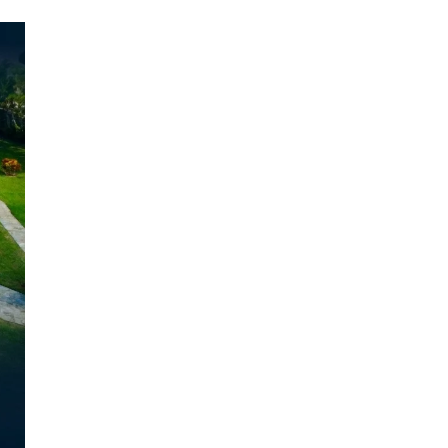
I
E
D
O
M
I
N
I
K
A
N
I
S
C
H
E
R
E
P