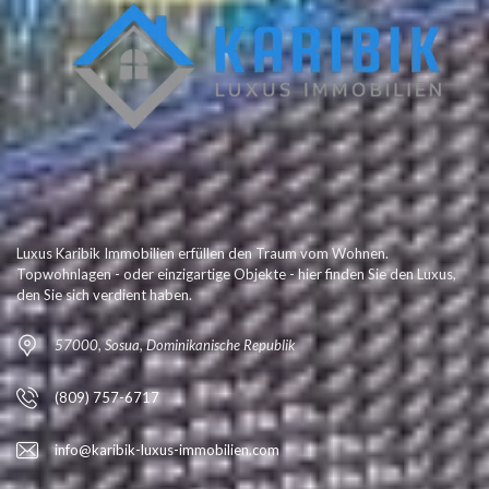
Luxus Karibik Immobilien erfüllen den Traum vom Wohnen.
Topwohnlagen - oder einzigartige Objekte - hier finden Sie den Luxus,
den Sie sich verdient haben.
57000, Sosua, Dominikanische Republik
(809) 757-6717
info@karibik-luxus-immobilien.com