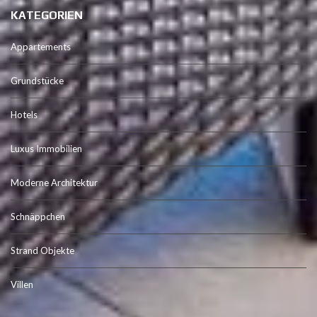
KATEGORIEN
Appartements
Grundstücke
Hotels
Luxus Immobilien
Moderne Architektur
Schnäppchen
Strand Objekte
Villen