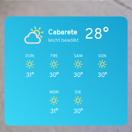
28°
Cabarete
leicht bewölkt
DON
FRE
SAM
SON
31°
30°
30°
30°
MON
DIE
31°
30°