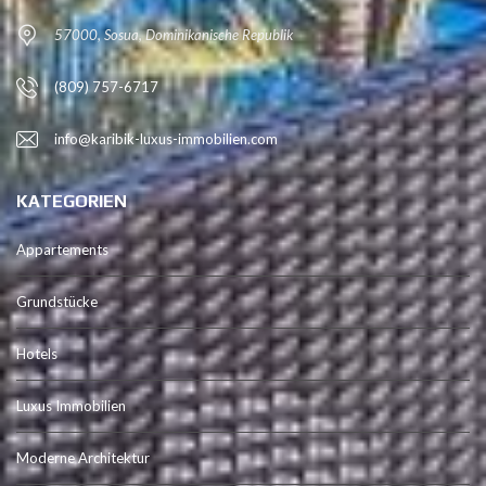
57000, Sosua, Dominikanische Republik
(809) 757-6717
info@karibik-luxus-immobilien.com
KATEGORIEN
Appartements
Grundstücke
Hotels
Luxus Immobilien
Moderne Architektur