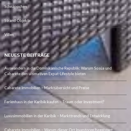
Schnäppchen
Strand Objekte
Villen
NEUESTE BEITRÄGE
Auswandern in die Dominikanische Republik: Warum Sosúa und
Cabarete den ultimativen Expat-Lifestyle bieten
Cabarete Immobilien – Marktübersicht und Preise
Ferienhaus in der Karibik kaufen – Traum oder Investment?
Luxusimmobilien in der Karibik – Markttrends und Entwicklung
Cabarete Immobilien – Warum dieser Ort Investoren begeistert