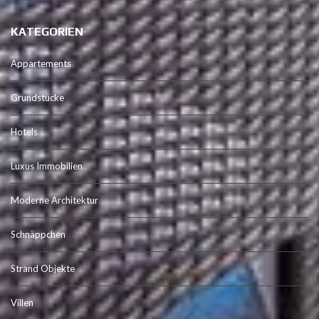
KATEGORIEN
Appartements
Grundstücke
Hotels
Luxus Immobilien
Moderne Architektur
Schnäppchen
Strand Objekte
Villen