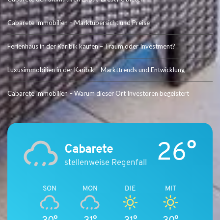
Cabarete Immobilien – Marktübersicht und Preise
Ferienhaus in der Karibik kaufen – Traum oder Investment?
Luxusimmobilien in der Karibik – Markttrends und Entwicklung
Cabarete Immobilien – Warum dieser Ort Investoren begeistert
26°
Cabarete
stellenweise Regenfall
SON
MON
DIE
MIT
30°
31°
31°
30°