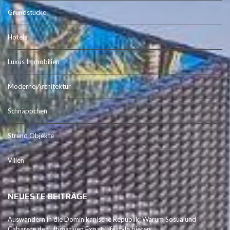
Grundstücke
Hotels
Luxus Immobilien
Moderne Architektur
Schnäppchen
Strand Objekte
Villen
NEUESTE BEITRÄGE
Auswandern in die Dominikanische Republik: Warum Sosúa und
Cabarete den ultimativen Expat-Lifestyle bieten