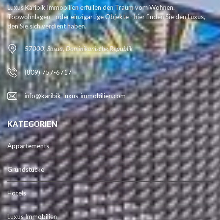
Luxus Karibik Immobilien erfüllen den Traum vom Wohnen.
Topwohnlagen - oder einzigartige Objekte - hier finden Sie den Luxus,
den Sie sich verdient haben.
57000, Sosua, Dominikanische Republik
(809) 757-6717
info@karibik-luxus-immobilien.com
KATEGORIEN
Appartements
Grundstücke
Hotels
Luxus Immobilien