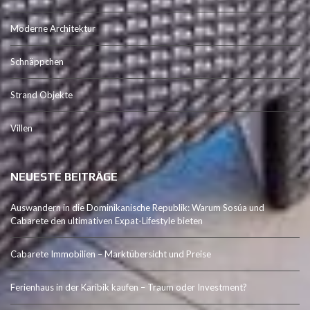
Moderne Architektur
Schnäppchen
Strand Objekte
Villen
NEUESTE BEITRÄGE
Auswandern in die Dominikanische Republik: Warum Sosúa und
Cabarete den ultimativen Expat-Lifestyle bieten
Cabarete Immobilien – Marktübersicht und Preise
Ferienhaus in der Karibik kaufen – Traum oder Investment?