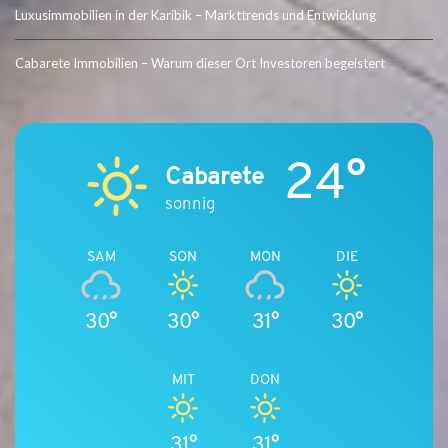
Luxusimmobilien in der Karibik – Markttrends und Entwicklung
Cabarete Immobilien – Warum dieser Ort Investoren begeistert
24°
Cabarete
sonnig
SAM
SON
MON
DIE
30°
30°
31°
30°
MIT
DON
31°
31°