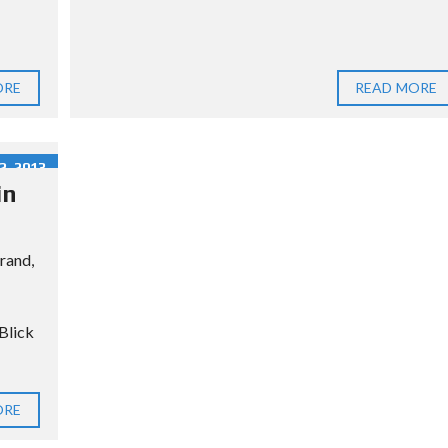
E
B
E
N
ORE
READ MORE
I
N
D
, 2013
E
in
R
D
O
rand,
M
I
N
Blick
I
K
A
N
ORE
I