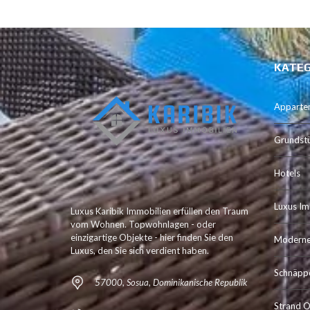
KATEG
Apparte
Grundst
Hotels
Luxus Im
Luxus Karibik Immobilien erfüllen den Traum
vom Wohnen. Topwohnlagen - oder
einzigartige Objekte - hier finden Sie den
Moderne 
Luxus, den Sie sich verdient haben.
Schnäpp
57000, Sosua, Dominikanische Republik
Strand O