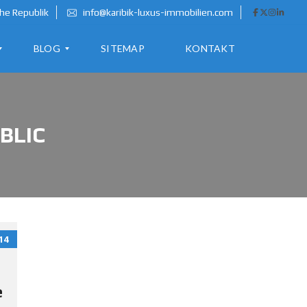
he Republik
info@karibik-luxus-immobilien.com
BLOG
SITEMAP
KONTAKT
A
BLIC
U
S
W
A
N
D
E
14
R
N
I
e
N
D