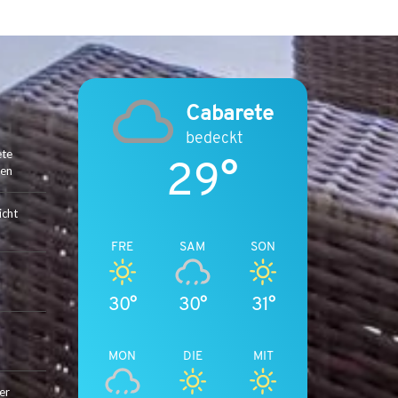
C
A
B
A
R
E
Cabarete
T
bedeckt
E
ete
29°
D
ten
E
N
icht
U
L
FRE
SAM
SON
T
I
30°
30°
31°
M
A
T
MON
DIE
MIT
I
V
er