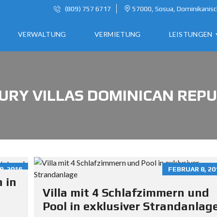
(809) 757 6717
57000, Sosua, Dominikanisc
VERWALTUNG
VERMIETUNG
LEISTUNGEN
A
URY VILLAS DOMINICAN REPU
U
S
W
A
N
D
E
9, 2016
FEBRUAR 8, 20
R
 in
N
Villa mit 4 Schlafzimmern und
I
Pool in exklusiver Strandanlag
N
D