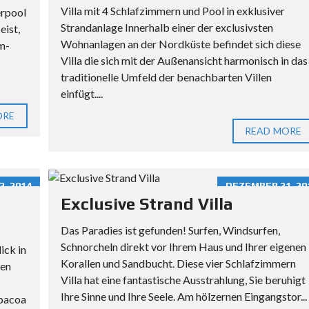
Villa mit 4 Schlafzimmern und Pool in exklusiver
erpool
I
Strandanlage Innerhalb einer der exclusivsten
eist,
E
Wohnanlagen an der Nordküste befindet sich diese
m-
K
Villa die sich mit der Außenansicht harmonisch in das
A
traditionelle Umfeld der benachbarten Villen
R
einfügt....
I
B
ORE
I
READ MORE
K
–
I
2, 2014
DEZEMBER 21, 20
H
Exclusive Strand Villa
R
N
Das Paradies ist gefunden! Surfen, Windsurfen,
E
Schnorcheln direkt vor Ihrem Haus und Ihrer eigenen
ck in
U
Korallen und Sandbucht. Diese vier Schlafzimmern
hen
E
Villa hat eine fantastische Ausstrahlung, Sie beruhigt
S
Ihre Sinne und Ihre Seele. Am hölzernen Eingangstor...
abacoa
L