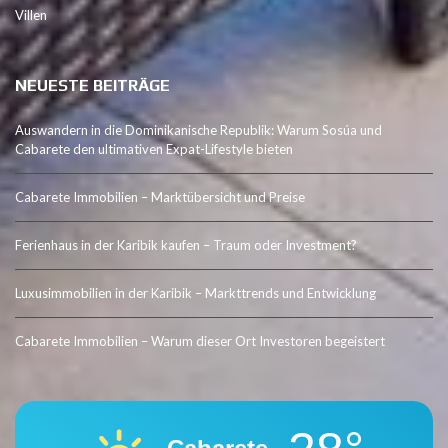
Villen
NEUESTE BEITRÄGE
Auswandern in die Dominikanische Republik: Warum Sosúa und
Cabarete den ultimativen Expat-Lifestyle bieten
Cabarete Immobilien – Marktübersicht und Preise
Ferienhaus in der Karibik kaufen – Traum oder Investment?
Luxusimmobilien in der Karibik – Markttrends und Entwicklung
Cabarete Immobilien – Warum dieser Ort Investoren begeistert