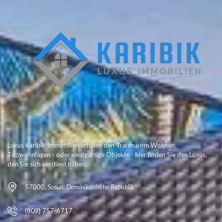
Luxus Karibik Immobilien erfüllen den Traum vom Wohnen.
Topwohnlagen - oder einzigartige Objekte - hier finden Sie den Luxus,
den Sie sich verdient haben.
57000, Sosua, Dominikanische Republik
(809) 757-6717