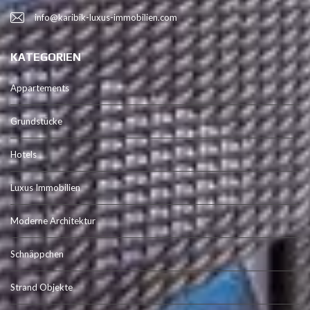
info@karibik-luxus-immobilien.com
KATEGORIEN
Appartements
Grundstücke
Hotels
Luxus Immobilien
Moderne Architektur
Schnäppchen
Strand Objekte